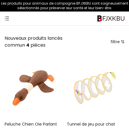
Les produits pour animaux de compagnie BFJXKBU sont soigneusement
sélectionnés pour préserver leur santé et leur bien-être.
Nouveaux produits lancés
filtre
commun
4
pièces
prix
Tri recommandé
Trier par prix du plus bas au plus élevé
Trier par prix du plus haut au plus bas
Du nouveau à l'ancien
De l'ancien au nouveau
Peluche Chien Oie Parlant
Tunnel de jeu pour chat